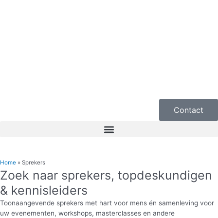
Ga
naar
de
inhoud
Contact
Home
»
Sprekers
Zoek naar sprekers, topdeskundigen
& kennisleiders
Toonaangevende sprekers met hart voor mens én samenleving voor
uw evenementen, workshops, masterclasses en andere