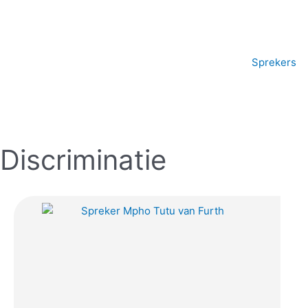
Ga
naar
de
inhoud
Sprekers
Discriminatie