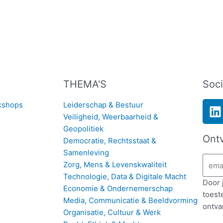
THEMA'S
Soci
L
kshops
Leiderschap & Bestuur
i
Veiligheid, Weerbaarheid &
n
Geopolitiek
Ont
k
Democratie, Rechtsstaat &
e
Samenleving
Email
d
Zorg, Mens & Levenskwaliteit
Technologie, Data & Digitale Macht
i
Door 
Economie & Ondernemerschap
n
toest
Media, Communicatie & Beeldvorming
ontva
Organisatie, Cultuur & Werk