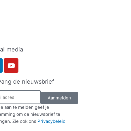
al media
Y
o
u
vang de nieuwsbrief
t
u
b
Aanmelden
e
je aan te melden geef je
emming om de nieuwsbrief te
ngen. Zie ook ons
Privacybeleid